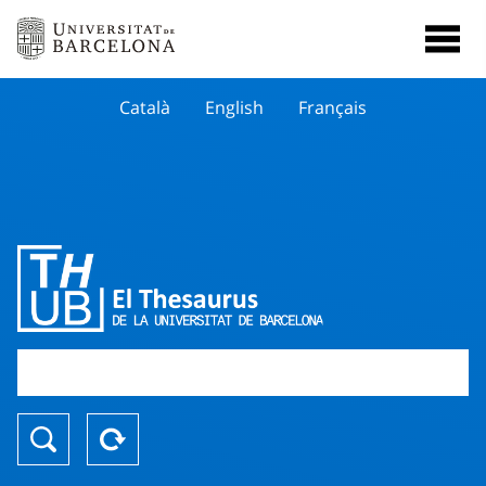
Català
English
Français