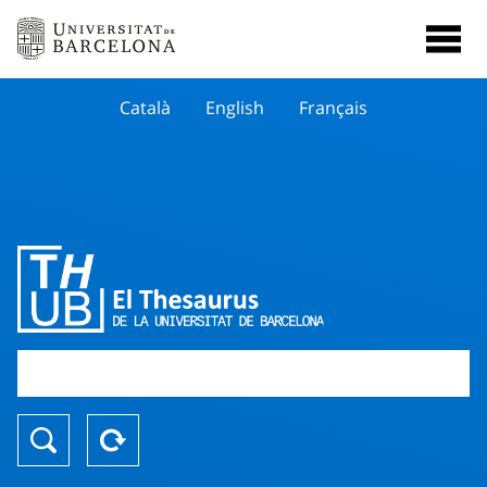
Català
English
Français