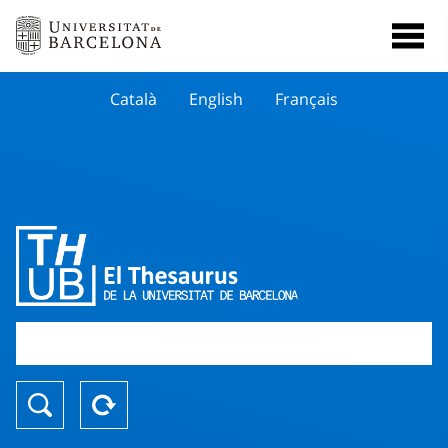
Català
English
Français