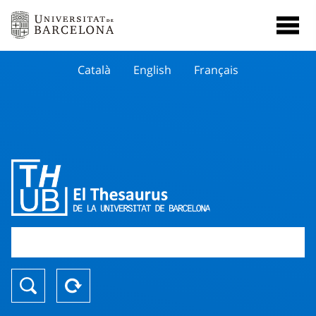
Català
English
Français