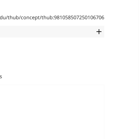
b.edu/thub/concept/thub:981058507250106706
s