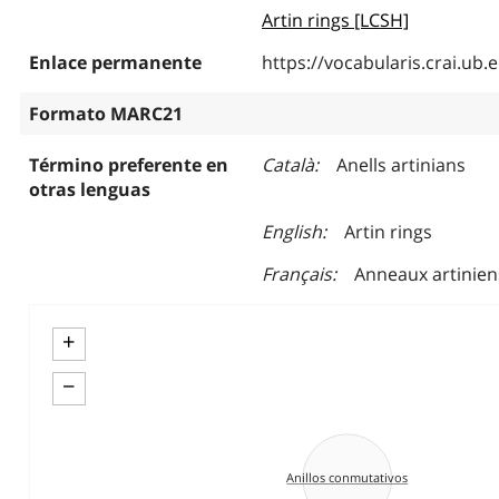
Artin rings [LCSH]
Enlace permanente
https://vocabularis.crai.u
Formato MARC21
Término preferente en
Català
Anells artinians
otras lenguas
English
Artin rings
Français
Anneaux artinien
+
−
Anillos conmutativos