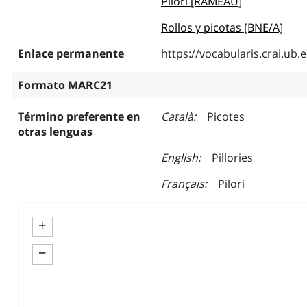
Pilori [RAMEAU]
Rollos y picotas [BNE/A]
Enlace permanente
https://vocabularis.crai.u
Formato MARC21
Término preferente en
Català
Picotes
otras lenguas
English
Pillories
Français
Pilori
+
−