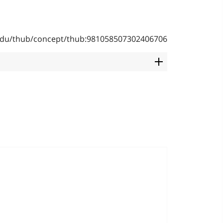
b.edu/thub/concept/thub:981058507302406706