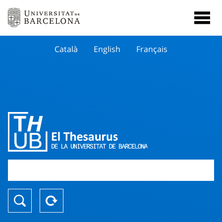
Català
English
Français