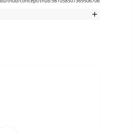
b.edu/thub/concept/thub:981058507369506706