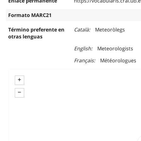
Enlace permanente
https://vocabularis.crai.u
Formato MARC21
Término preferente en
Català
Meteoròlegs
otras lenguas
English
Meteorologists
Français
Météorologues
+
−