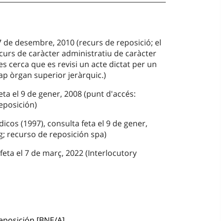
 7 de desembre, 2010 (recurs de reposició; el
curs de caràcter administratiu de caràcter
es cerca que es revisi un acte dictat per un
p òrgan superior jeràrquic.)
ta el 9 de gener, 2008 (punt d'accés:
eposición)
icos (1997), consulta feta el 9 de gener,
g; recurso de reposición spa)
feta el 7 de març, 2022 (Interlocutory
eposición [BNE/A]