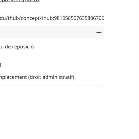
b.edu/thub/concept/thub:981058507635806706
iu de reposició
l
placement (droit administratif)