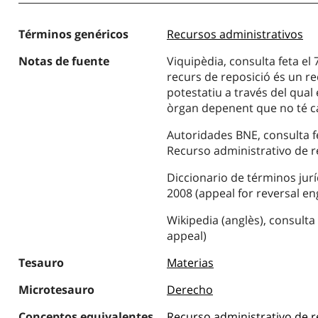
Términos genéricos
Recursos administrativos
Notas de fuente
Viquipèdia, consulta feta el
recurs de reposició és un re
potestatiu a través del qual 
òrgan depenent que no té ca
Autoridades BNE, consulta fe
Recurso administrativo de r
Diccionario de términos juríd
2008 (appeal for reversal en
Wikipedia (anglès), consulta 
appeal)
Tesauro
Materias
Microtesauro
Derecho
Conceptos equivalentes
Recurso administrativo de r