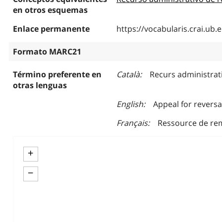
en otros esquemas
Enlace permanente
https://vocabularis.crai.u
Formato MARC21
Término preferente en
Català
Recurs administrat
otras lenguas
English
Appeal for reversa
Français
Ressource de rem
+
−