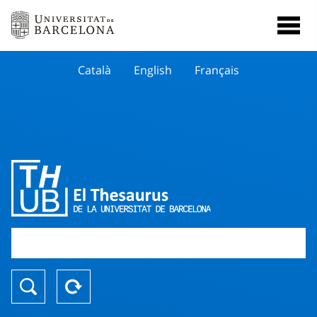
Català
English
Français