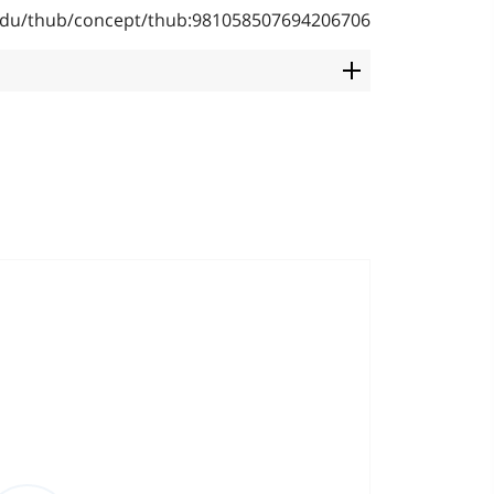
b.edu/thub/concept/thub:981058507694206706