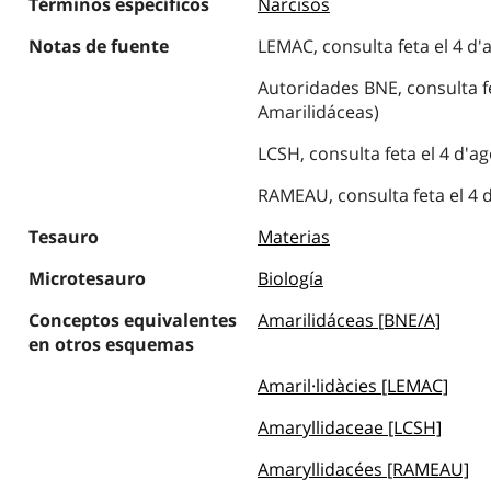
Términos específicos
Narcisos
Notas de fuente
LEMAC, consulta feta el 4 d'a
Autoridades BNE, consulta fe
Amarilidáceas)
LCSH, consulta feta el 4 d'a
RAMEAU, consulta feta el 4 d
Tesauro
Materias
Microtesauro
Biología
Conceptos equivalentes
Amarilidáceas [BNE/A]
en otros esquemas
Amaril·lidàcies [LEMAC]
Amaryllidaceae [LCSH]
Amaryllidacées [RAMEAU]