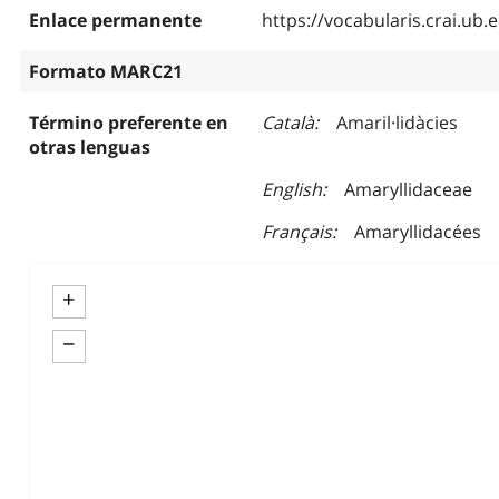
Enlace permanente
https://vocabularis.crai.u
Formato MARC21
Término preferente en
Català
Amaril·lidàcies
otras lenguas
English
Amaryllidaceae
Français
Amaryllidacées
+
−