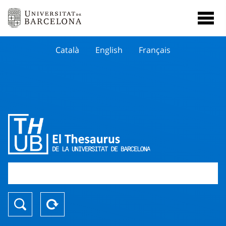
Català
English
Français