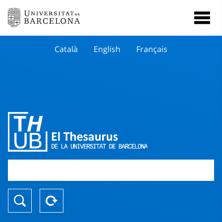
Català
English
Français