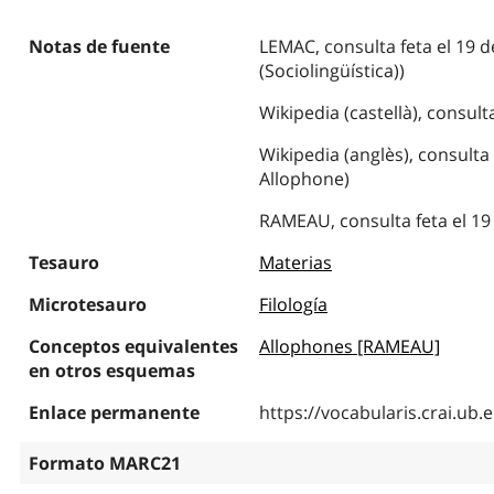
Notas de fuente
LEMAC, consulta feta el 19 d
(Sociolingüística))
Wikipedia (castellà), consult
Wikipedia (anglès), consulta
Allophone)
RAMEAU, consulta feta el 19
Tesauro
Materias
Microtesauro
Filología
Conceptos equivalentes
Allophones [RAMEAU]
en otros esquemas
Enlace permanente
https://vocabularis.crai.u
Formato MARC21