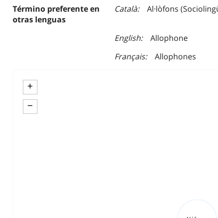
Término preferente en
Català
Al·lòfons (Socioling
otras lenguas
English
Allophone
Français
Allophones
+
−