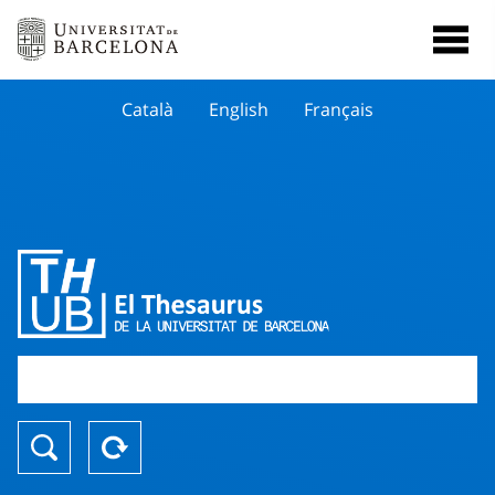
Català
English
Français