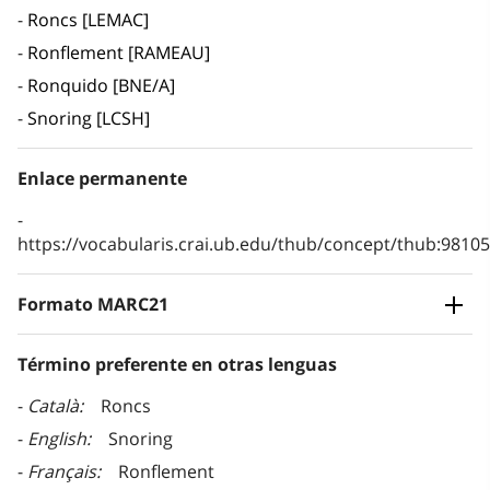
Roncs [LEMAC]
Ronflement [RAMEAU]
Ronquido [BNE/A]
Snoring [LCSH]
Enlace permanente
https://vocabularis.crai.ub.edu/thub/concept/thub:981
Formato MARC21
Término preferente en otras lenguas
Català
Roncs
English
Snoring
Français
Ronflement