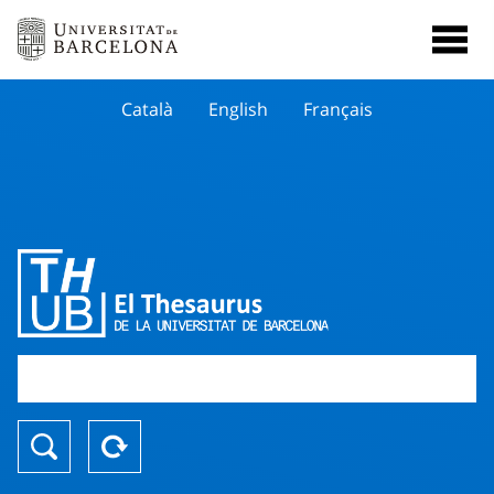
Català
English
Français