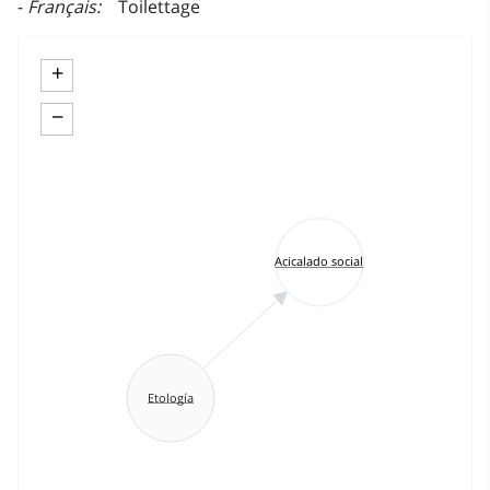
Français
Toilettage
+
−
Acicalado social
Etología