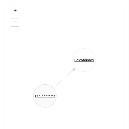
+
−
Coleofóridos
Lepidópteros