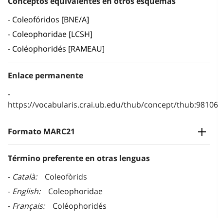
Conceptos equivalentes en otros esquemas
Coleofóridos [BNE/A]
Coleophoridae [LCSH]
Coléophoridés [RAMEAU]
Enlace permanente
https://vocabularis.crai.ub.edu/thub/concept/thub:981
Formato MARC21
Término preferente en otras lenguas
Català
Coleofòrids
English
Coleophoridae
Français
Coléophoridés