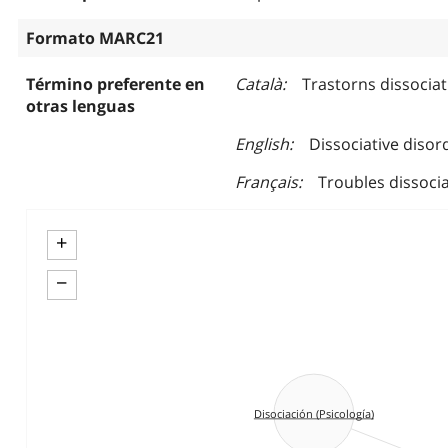
Formato MARC21
Término preferente en
Català
Trastorns dissociat
otras lenguas
English
Dissociative disor
Français
Troubles dissocia
+
−
Disociación (Psicología)