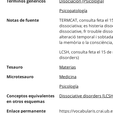
Términos genéricos
Disociación (Psicología)
Psicopatología
Notas de fuente
TERMCAT, consulta feta el 15
dissociativa; es histeria diso
dissociative, fr trouble diss
alteració temporal i sobtada
la memòria o la consciència
LCSH, consulta feta el 15 de
disorders)
Tesauro
Materias
Microtesauro
Medicina
Psicología
Conceptos equivalentes
Dissociative disorders [LCSH
en otros esquemas
Enlace permanente
https://vocabularis.crai.u