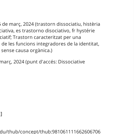
 de març, 2024 (trastorn dissociatiu, histèria
ciativa, es trastorno disociativo, fr hystérie
ociatif; Trastorn caracteritzat per una
 de les funcions integradores de la identitat,
, sense causa orgànica.)
 març, 2024 (punt d'accés: Dissociative
]
b.edu/thub/concept/thub:981061111662606706