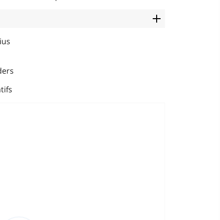
ius
ders
tifs