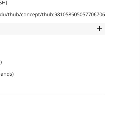
CSH]
b.edu/thub/concept/thub:981058505057706706
)
slands)