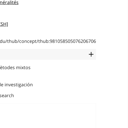
néralités
CSH]
b.edu/thub/concept/thub:981058505076206706
mètodes mixtos
e investigación
search