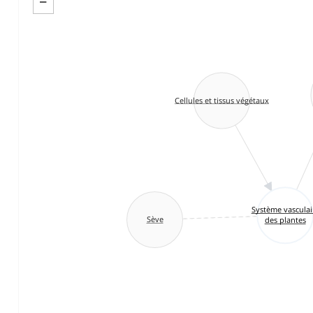
−
Cellules et tissus végétaux
Système vasculai
Sève
des plantes