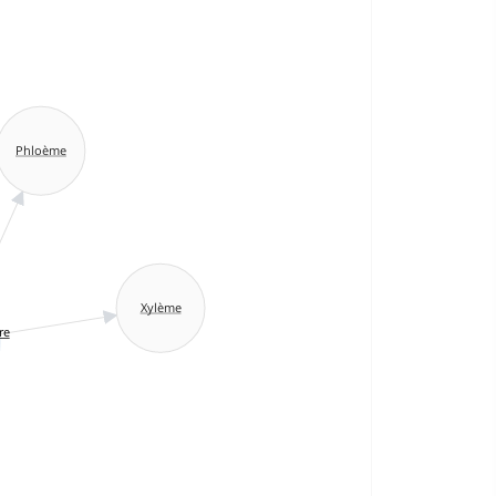
Phloème
Xylème
re