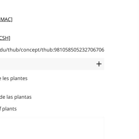
LEMAC]
LCSH]
b.edu/thub/concept/thub:981058505232706706
 les plantes
de las plantas
 plants