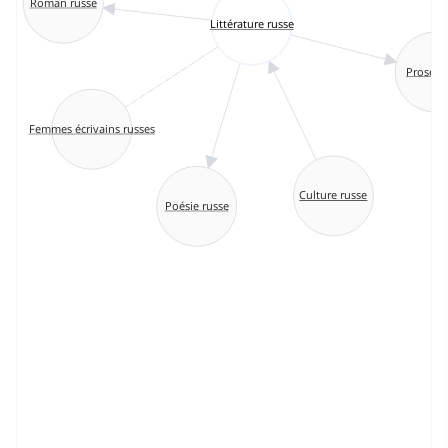
Roman russe
Littérature russe
Prose r
Femmes écrivains russes
Culture russe
Poésie russe