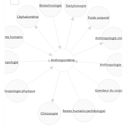
Biotechnologie
Dactyloscopie
Céphalométrie
Poids corporel
Êtres humains
Anthropologie crimin
Anthropométrie
nthropologie
Anthropologie cult
Grandeur du corps
Anthropologie physique
Restes humains (archéologie)
Chiroscopie