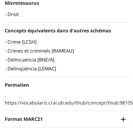
Microtesaurus
Droit
Concepts équivalents dans d'autres schémas
Crime [LCSH]
Crimes et criminels [RAMEAU]
Delincuencia [BNE/A]
Delinqüència [LEMAC]
Permalien
https://vocabularis.crai.ub.edu/thub/concept/thub:981
Format MARC21