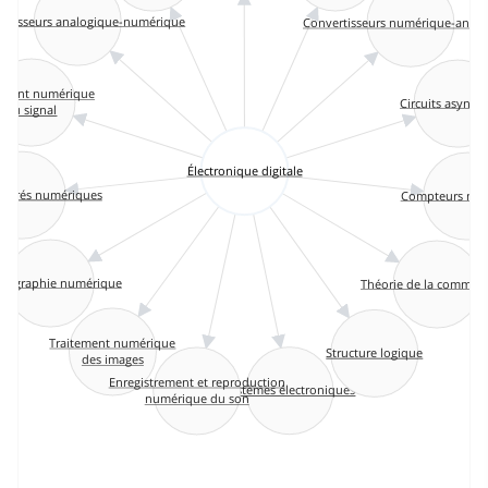
ertisseurs analogique-numérique
Convertisseurs numérique-anal
ement numérique
Circuits asynch
du signal
Électronique digitale
ntégrés numériques
Compteurs num
tographie numérique
Théorie de la commut
Traitement numérique
Structure logique
des images
Enregistrement et reproduction
Systèmes électroniques
numérique du son