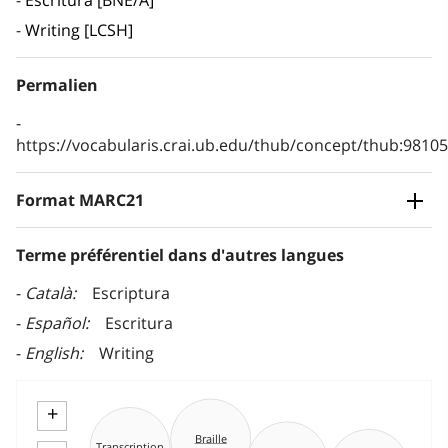
Escritura [BNE/A]
Writing [LCSH]
Permalien
https://vocabularis.crai.ub.edu/thub/concept/thub:981
Format MARC21
Terme préférentiel dans d'autres langues
Català
Escriptura
Español
Escritura
English
Writing
+
Braille
Transcription