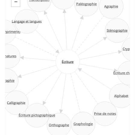
−
Paléographie
Agraphie
Langage et langues
é (imprimerie)
Sténographie
Crypto
Signatures
Écriture
Écriture chez 
pigraphie
Alphabet
Calligraphie
Prise de notes
Écriture pictographique
Graphologie
Orthographe