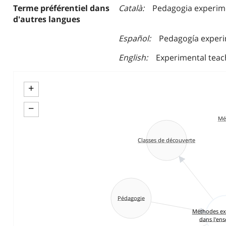
Terme préférentiel dans
Català
Pedagogia experim
d'autres langues
Español
Pedagogía exper
English
Experimental teac
+
−
Mé
Classes de découverte
Pédagogie
Méthodes ex
dans l'en