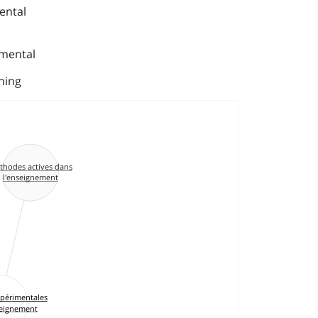
ental
imental
hing
thodes actives dans
l'enseignement
périmentales
seignement