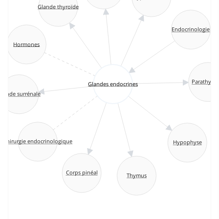
Glande thyroïde
Endocrinologie
Hormones
Parathyroï
Glandes endocrines
Glande surrénale
Chirurgie endocrinologique
Hypophyse
Corps pinéal
Thymus