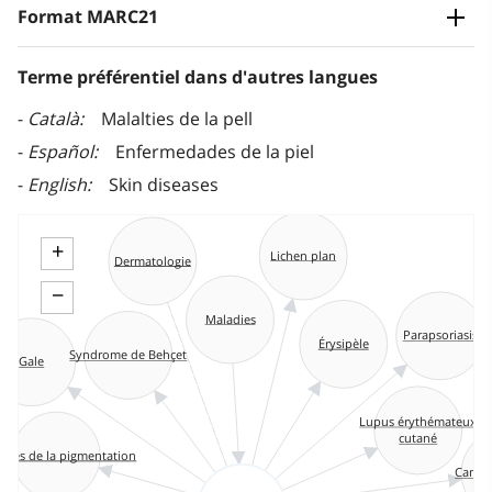
Format MARC21
Terme préférentiel dans d'autres langues
Català
Malalties de la pell
Español
Enfermedades de la piel
English
Skin diseases
+
Lichen plan
Dermatologie
−
Maladies
Parapsoriasis
Érysipèle
Syndrome de Behçet
Gale
Lupus érythémateux
cutané
ubles de la pigmentation
Cancer