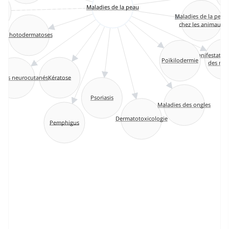
Maladies de la peau
e
Maladies de la peau
chez les animaux
Photodermatoses
Manifestatio
Poïkilodermie
des mal
Kératose
mes neurocutanés
Psoriasis
Maladies des ongles
Dermatotoxicologie
Pemphigus