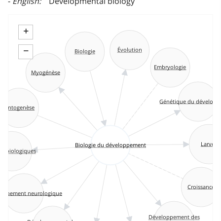
English
Developmental biology
+
−
Évolution
Biologie
Embryologie
Myogénèse
Génétique du dévelop
Ontogenèse
Larves
Biologie du développement
es biologiques
Croissance
oppement neurologique
Développement des