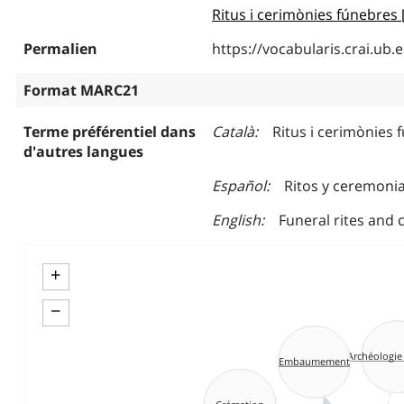
Ritus i cerimònies fúnebres
Permalien
https://vocabularis.crai.u
Format MARC21
Terme préférentiel dans
Català
Ritus i cerimònies 
d'autres langues
Español
Ritos y ceremoni
English
Funeral rites and
+
−
Archéologie
Embaumement