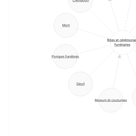
Crémation
Mort
Rites et cérémonie
funéraires
Pompes funèbres
Deuil
Moeurs et coutumes