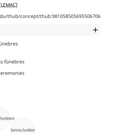
 [LEMAC]
b.edu/thub/concept/thub:981058505695506706
fúnebres
as fúnebres
 ceremonies
 funéraire
Service funèbre