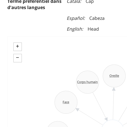
Terme préférentiel dans
Català
Cap
d'autres langues
Español
Cabeza
English
Head
+
−
Oreille
Corps humain
Face