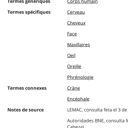
Termes génériques
Corps humain
Termes spécifiques
Cerveau
Cheveux
Face
Maxillaires
Oeil
Oreille
Phrénologie
Termes connexes
Crâne
Encéphale
Notes de source
LEMAC, consulta feta el 3 de
Autoridades BNE, consulta fe
Cabeza)