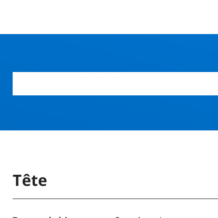
r
Tête