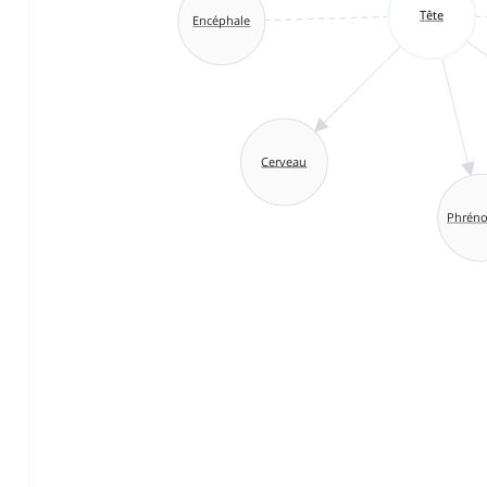
Tête
Encéphale
Cerveau
Phréno