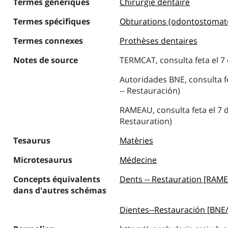
Termes génériques
Chirurgie dentaire
Termes spécifiques
Obturations (odontostomato
Termes connexes
Prothèses dentaires
Notes de source
TERMCAT, consulta feta el 7 
Autoridades BNE, consulta fe
-- Restauración)
RAMEAU, consulta feta el 7 d
Restauration)
Tesaurus
Matèries
Microtesaurus
Médecine
Concepts équivalents
Dents -- Restauration [RAM
dans d'autres schémas
Dientes--Restauración [BNE