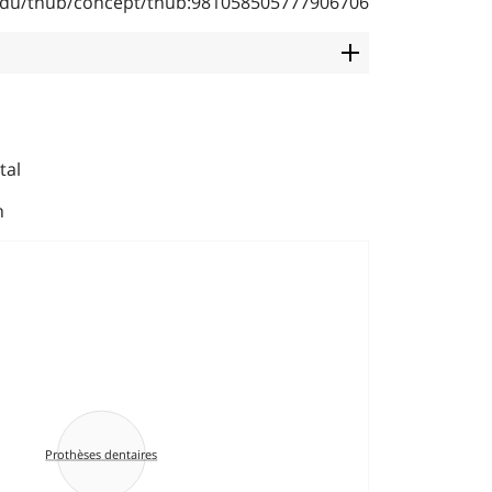
b.edu/thub/concept/thub:981058505777906706
tal
n
Prothèses dentaires