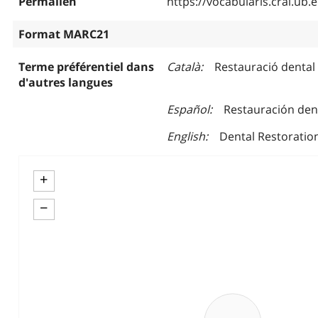
Permalien
https://vocabularis.crai.u
Format MARC21
Terme préférentiel dans
Català
Restauració dental
d'autres langues
Español
Restauración den
English
Dental Restoratio
+
−