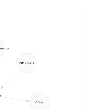
gravure
Arts visuels
ie
Offset