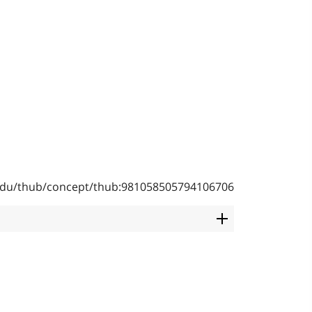
b.edu/thub/concept/thub:981058505794106706