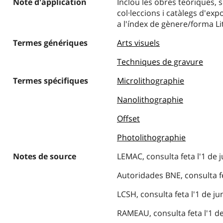
Note d'application
Inclou les obres teòriques, sob
col·leccions i catàlegs d'ex
a l'índex de gènere/forma Li
Termes génériques
Arts visuels
Techniques de gravure
Termes spécifiques
Microlithographie
Nanolithographie
Offset
Photolithographie
Notes de source
LEMAC, consulta feta l'1 de j
Autoridades BNE, consulta fet
LCSH, consulta feta l'1 de j
RAMEAU, consulta feta l'1 de