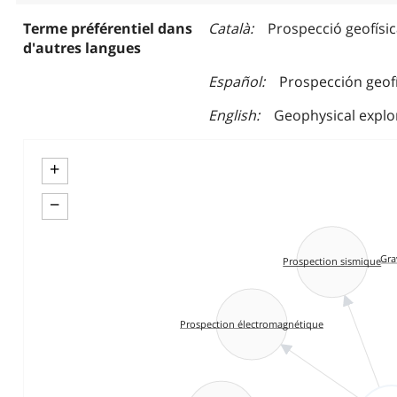
Terme préférentiel dans
Català
Prospecció geofísi
d'autres langues
Español
Prospección geofí
English
Geophysical explo
+
−
Gra
Prospection sismique
Prospection électromagnétique