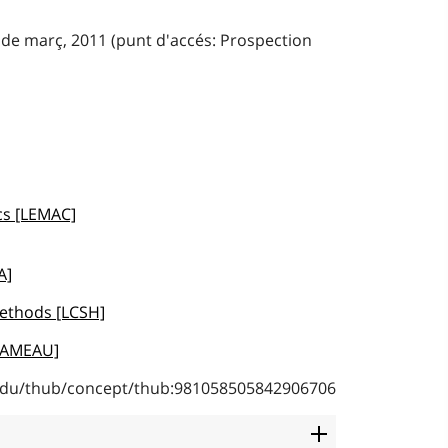
 de març, 2011 (punt d'accés: Prospection
cs [LEMAC]
A]
ethods [LCSH]
RAMEAU]
b.edu/thub/concept/thub:981058505842906706