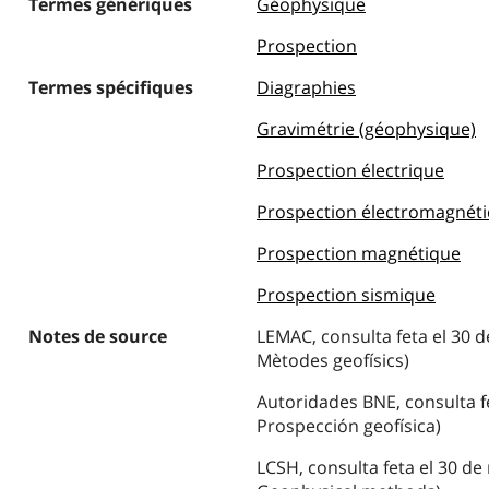
Termes génériques
Géophysique
Prospection
Termes spécifiques
Diagraphies
Gravimétrie (géophysique)
Prospection électrique
Prospection électromagnét
Prospection magnétique
Prospection sismique
Notes de source
LEMAC, consulta feta el 30 d
Mètodes geofísics)
Autoridades BNE, consulta fe
Prospección geofísica)
LCSH, consulta feta el 30 de