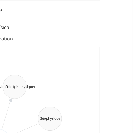
ca
sica
ration
vimétrie (géophysique)
Géophysique