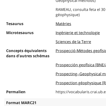
Geophysical methods)
RAMEAU, consulta feta el 30
géophysique)
Tesaurus
Matèries
Microtesaurus
Ingénierie et technologie
Sciences de la Terre
Concepts équivalents
Prospecció-Mètodes geofísi
dans d'autres schémas
Prospección geofísica [BNE/
Prospecting--Geophysical m
Prospection géophysique [
Permalien
https://vocabularis.crai.u
Format MARC21