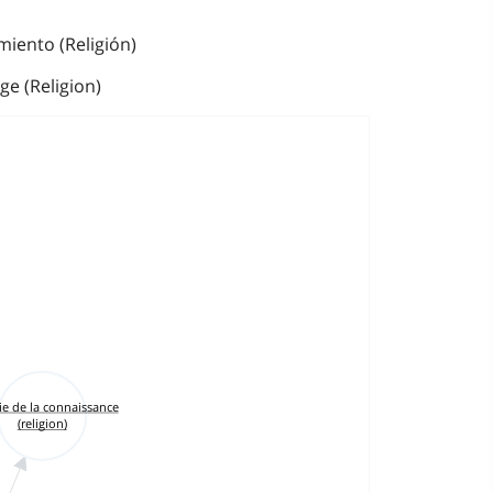
miento (Religión)
e (Religion)
ie de la connaissance
(religion)