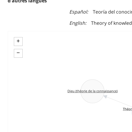
d'autres langues
Español
Teoría del conoci
English
Theory of knowledg
+
−
Dieu (théorie de la connaissance)
Théor