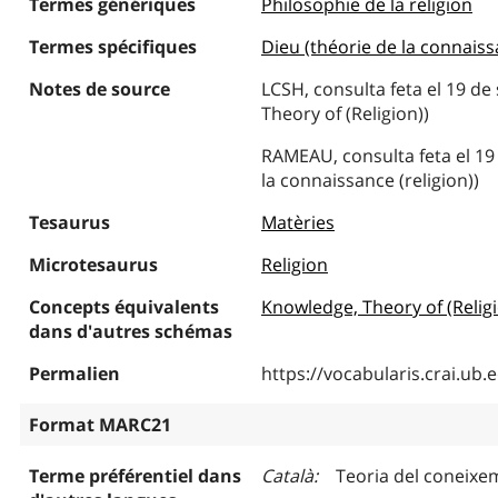
Termes génériques
Philosophie de la religion
Termes spécifiques
Dieu (théorie de la connaiss
Notes de source
LCSH, consulta feta el 19 d
Theory of (Religion))
RAMEAU, consulta feta el 19
la connaissance (religion))
Tesaurus
Matèries
Microtesaurus
Religion
Concepts équivalents
Knowledge, Theory of (Relig
dans d'autres schémas
Permalien
https://vocabularis.crai.u
Format MARC21
Terme préférentiel dans
Català
Teoria del coneixem