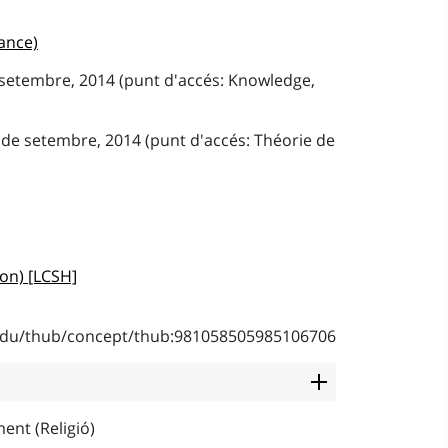
ance)
e setembre, 2014 (punt d'accés: Knowledge,
 de setembre, 2014 (punt d'accés: Théorie de
ion) [LCSH]
b.edu/thub/concept/thub:981058505985106706
ent (Religió)