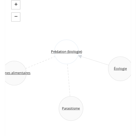
+
−
Prédation (biologie)
Écologie
haînes alimentaires
Parasitisme