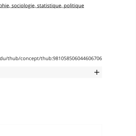
ie, sociologie, statistique, politique
b.edu/thub/concept/thub:981058506044606706