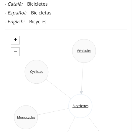
Català
Bicicletes
Español
Bicicletas
English
Bicycles
+
−
Véhicules
Cyclistes
Bicyclettes
Monocycles