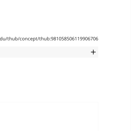
b.edu/thub/concept/thub:981058506119906706