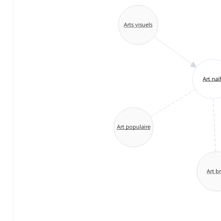
Arts visuels
Art naï
Art populaire
Art b