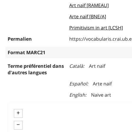
Art naïf [RAMEAU]
Arte naïf [BNE/A]
Primitivism in art [LCSH]
Permalien
https://vocabularis.crai.u
Format MARC21
Terme préférentiel dans
Català
Art naïf
d'autres langues
Español
Arte naïf
English
Naive art
+
−