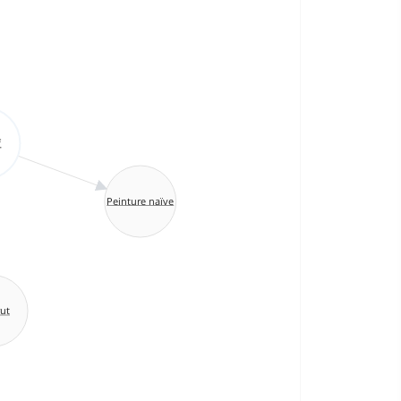
f
Peinture naïve
rut