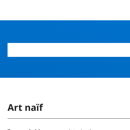
r
Art naïf