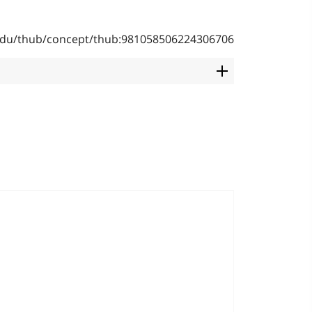
b.edu/thub/concept/thub:981058506224306706