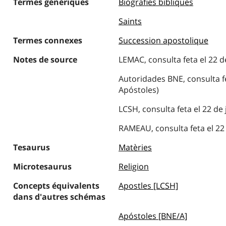
Termes génériques
Biografies bíbliques
Saints
Termes connexes
Succession apostolique
Notes de source
LEMAC, consulta feta el 22 de
Autoridades BNE, consulta fet
Apóstoles)
LCSH, consulta feta el 22 de 
RAMEAU, consulta feta el 22 
Tesaurus
Matèries
Microtesaurus
Religion
Concepts équivalents
Apostles [LCSH]
dans d'autres schémas
Apóstoles [BNE/A]