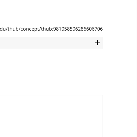
b.edu/thub/concept/thub:981058506286606706