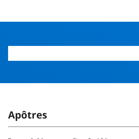
r
Apôtres