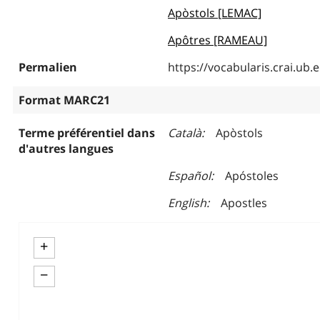
Apòstols [LEMAC]
Apôtres [RAMEAU]
Permalien
https://vocabularis.crai.u
Format MARC21
Terme préférentiel dans
Català
Apòstols
d'autres langues
Español
Apóstoles
English
Apostles
+
−