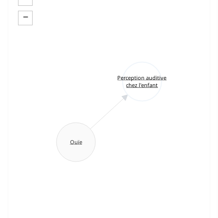
−
Perception auditive
chez l'enfant
Ouïe