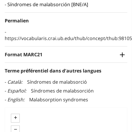
Síndromes de malabsorción [BNE/A]
Permalien
https://vocabularis.crai.ub.edu/thub/concept/thub:981
Format MARC21
Terme préférentiel dans d'autres langues
Català
Síndromes de malabsorció
Español
Síndromes de malabsorción
English
Malabsorption syndromes
+
−