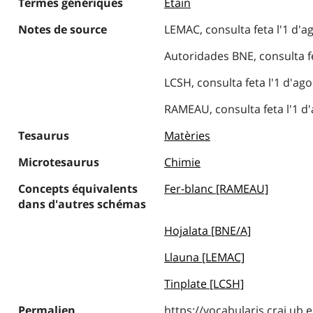
Termes génériques
Étain
Notes de source
LEMAC, consulta feta l'1 d'a
Autoridades BNE, consulta fe
LCSH, consulta feta l'1 d'ago
RAMEAU, consulta feta l'1 d'
Tesaurus
Matèries
Microtesaurus
Chimie
Concepts équivalents
Fer-blanc [RAMEAU]
dans d'autres schémas
Hojalata [BNE/A]
Llauna [LEMAC]
Tinplate [LCSH]
Permalien
https://vocabularis.crai.u