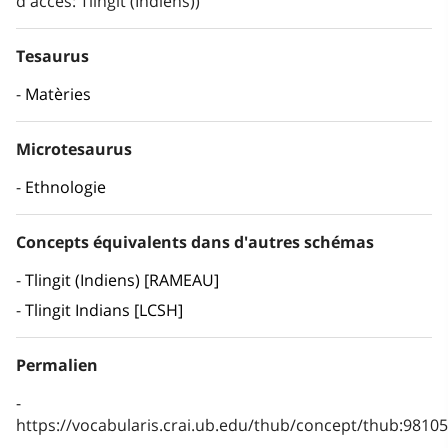
d'accés: Tlingit (Indiens))
Tesaurus
Matèries
Microtesaurus
Ethnologie
Concepts équivalents dans d'autres schémas
Tlingit (Indiens) [RAMEAU]
Tlingit Indians [LCSH]
Permalien
https://vocabularis.crai.ub.edu/thub/concept/thub:981