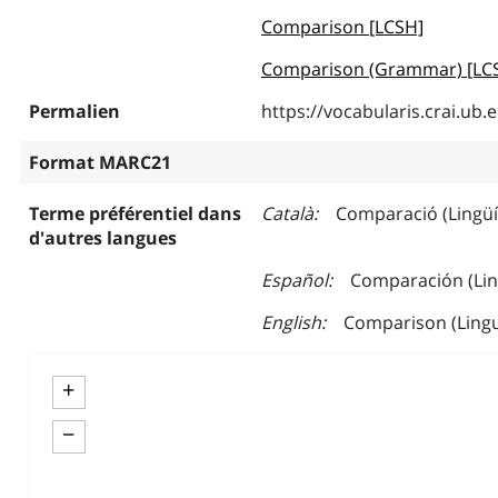
Comparison [LCSH]
Comparison (Grammar) [LC
Permalien
https://vocabularis.crai.u
Format MARC21
Terme préférentiel dans
Català
Comparació (Lingüí
d'autres langues
Español
Comparación (Lin
English
Comparison (Lingu
+
−