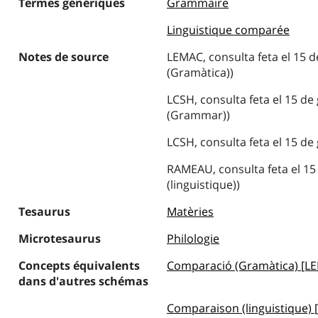
Termes génériques
Grammaire
Linguistique comparée
Notes de source
LEMAC, consulta feta el 15 
(Gramàtica))
LCSH, consulta feta el 15 d
(Grammar))
LCSH, consulta feta el 15 d
RAMEAU, consulta feta el 15
(linguistique))
Tesaurus
Matèries
Microtesaurus
Philologie
Concepts équivalents
Comparació (Gramàtica) [L
dans d'autres schémas
Comparaison (linguistique)