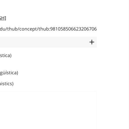
SH]
b.edu/thub/concept/thub:981058506623206706
stica)
güística)
istics)