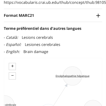
https://vocabularis.crai.ub.edu/thub/concept/thub:981
Format MARC21
Terme préférentiel dans d'autres langues
Català
Lesions cerebrals
Español
Lesiones cerebrales
English
Brain damage
+
−
Encéphalopathie hépatique
ysie cérébrale