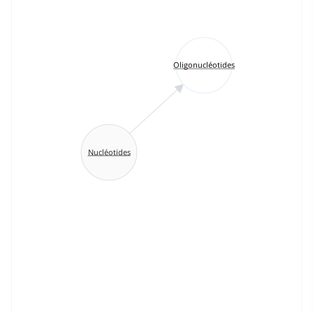
Oligonucléotides
Nucléotides